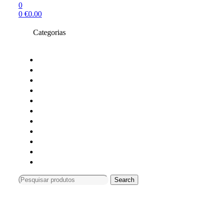
0
0
€
0.00
Categorias
Toners compativeis
Toners originais
Tinteiros Originais
Tinteiros compativeis
Tinteiros reciclados
Tambores Originais
Material de escritório
Carimbos
Impressoras e Multifunções
Material Informática
Monitores
Search
Search
for:
Compras só online