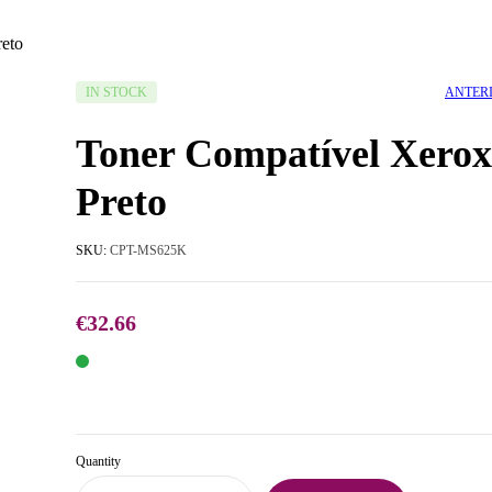
eto
AVAILABILITY:
ANTER
IN STOCK
Toner Compatível Xerox
Preto
SKU:
CPT-MS625K
€
32.66
€
32.66
€
18.45
Quantity