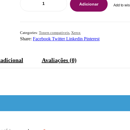
Adicionar
Add to wis
Categories:
Toners compativeis
,
Xerox
Share:
Facebook
Twitter
Linkedin
Pinterest
adicional
Avaliações (0)