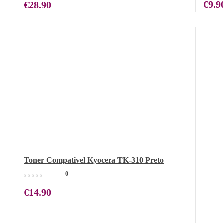
€
9.9
€
28.90
Toner Compativel Kyocera TK-310 Preto
0
€
14.90