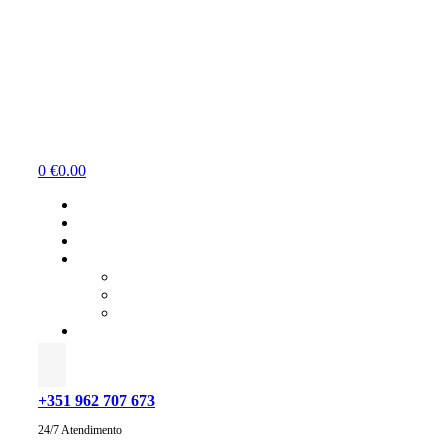
Menu
0
€
0.00
+351 962 707 673
24/7 Atendimento