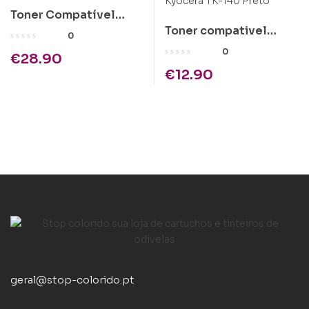
Toner Compatível
Toner compativel
Epson C1100 Amarelo
0
Kyocera TK-140 Preto
Alta Cap.
0
€
28.90
€
12.90
geral@stop-colorido.pt