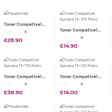
Toner Compatível
Toner Compativel
Epson C1100 Ciano
0
Kyocera TK-310 Preto
Alta Cap.
0
€
28.90
€
14.90
Toner Compatível
Toner Compatível
Kyocera TK-715 Preto
Kyocera TK-120 Preto
0
0
€
38.90
€
14.00