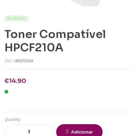
IN STOCK
Toner Compatível
HPCF210A
SKU:
HPCF210A
€
14.90
Quantity
Adicionar