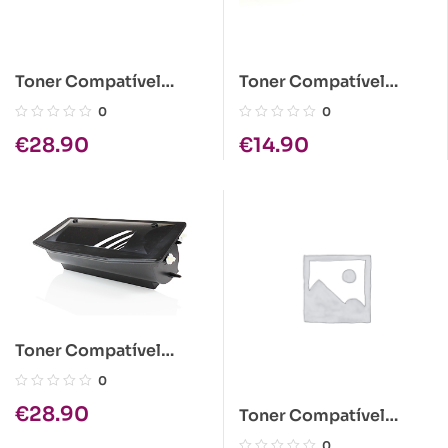
Toner Compatível
Toner Compatível
Epson C1100 Amarelo
Brother TN-4100
0
0
Alta Cap.
€
28.90
€
14.90
Toner Compatível
Kyocera KM1505
0
1x300gr
€
28.90
Toner Compatível
Epson C1100 Ciano Alta
0