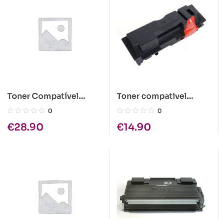
Toner Compatível
Toner compativel
Epson C1100 Magenta
Kyocera TK-340
0
0
Alta Cap.
€
28.90
€
14.90