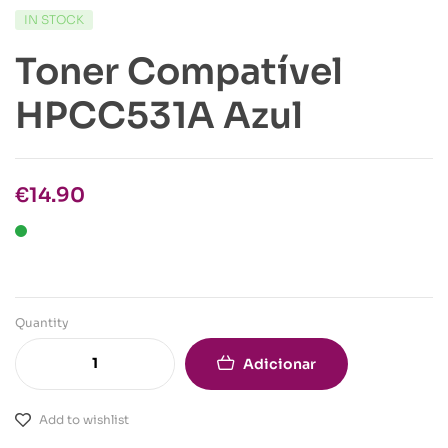
IN STOCK
Toner Compatível
HPCC531A Azul
€
14.90
Quantity
Adicionar
Add to wishlist