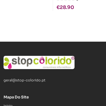
Cap.
€
28.90
geral@stop-colorido.pt
Mapa Do Site
Inicio