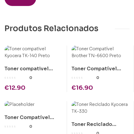
Produtos Relacionados
Toner compativel
Toner Compatível
Kyocera TK-140 Preto
Brother TN-6600
0
0
Preto
€
12.90
€
16.90
Toner Compatível
Toner Reciclado
Epson C1100 Amarelo
0
Kyocera TK-330
Alta Cap.
0