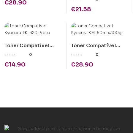
€
28.90
€
21.58
Toner Compatível
Toner Compatível
Kyocera TK-320 Preto
Kyocera KM1505
0
0
1x300gr
€
14.90
€
28.90