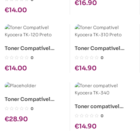
€
16.90
Preto
€
14.00
Toner Compatível
Toner Compativel
Kyocera TK-120 Preto
Kyocera TK-310 Preto
0
0
€
14.00
€
14.90
Toner Compatível
Toner compativel
Epson C1100 Magenta
0
Kyocera TK-340
Alta Cap.
0
€
28.90
€
14.90