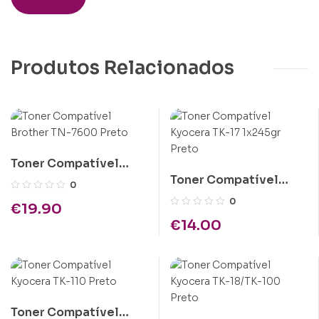
Produtos Relacionados
Toner Compatível
Toner Compatível
Brother TN-7600
0
Kyocera TK-17 1x245gr
Preto
0
€
19.90
Preto
€
14.00
Toner Compatível