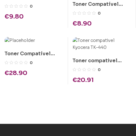
Toner Compatível
Kyocera TK-110 Preto
0
Kyocera TK-18/TK-100
0
€
9.80
Preto
€
8.90
Toner Compatível
Toner compativel
Epson C1100 Amarelo
0
Kyocera TK-440
Alta Cap.
0
€
28.90
€
20.91