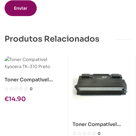
Produtos Relacionados
Toner Compativel
Kyocera TK-310 Preto
0
€
14.90
Toner Compatível
Brother TN-4100
0