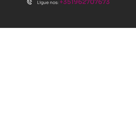
+351962707673
Ligue nos: