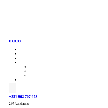
Menu
0
€
0.00
+351 962 707 673
24/7 Atendimento