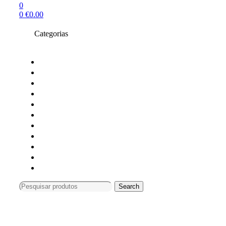
0
0
€
0.00
Categorias
Toners compativeis
Toners originais
Tinteiros Originais
Tinteiros compativeis
Tinteiros reciclados
Tambores Originais
Material de escritório
Carimbos
Impressoras e Multifunções
Material Informática
Monitores
Search
Search
for:
Compras só online