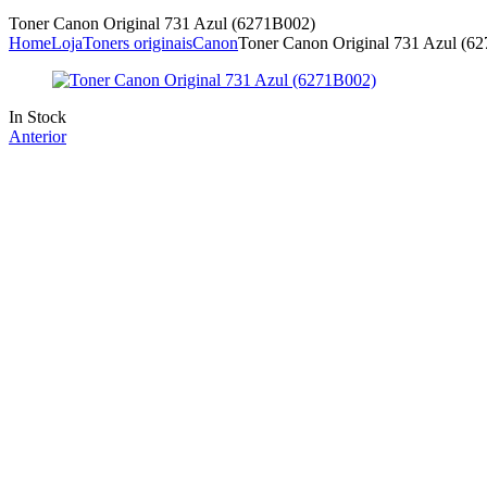
Toner Canon Original 731 Azul (6271B002)
Home
Loja
Toners originais
Canon
Toner Canon Original 731 Azul (6
Availability:
In Stock
Anterior