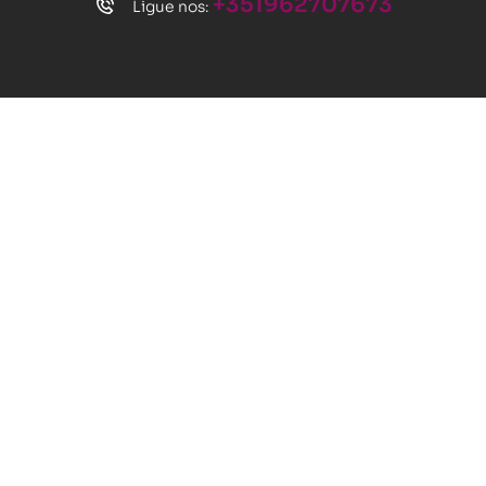
+351962707673
Ligue nos: