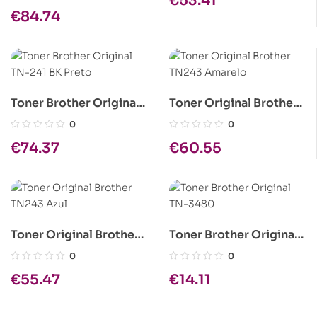
€
53.41
TONER ORIGINAL
€
84.74
1T02RV0NL0
Toner Brother Original
Toner Original Brother
TN-241 BK Preto
TN243 Amarelo
0
0
€
74.37
€
60.55
Toner Original Brother
Toner Brother Original
TN243 Azul
TN-3480
0
0
€
55.47
€
14.11