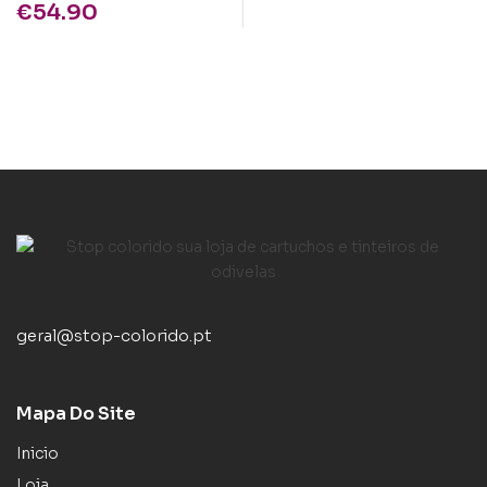
€
54.90
geral@stop-colorido.pt
Mapa Do Site
Inicio
Loja