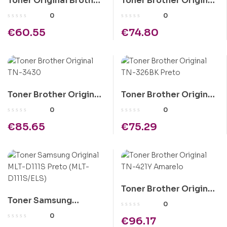
Toner Original Brother
Toner Brother Original
TN243 Amarelo
TN-241 Y Amarelo
0
0
€
60.55
€
74.80
Toner Brother Original
Toner Brother Original
TN-3430
TN-326BK Preto
0
0
€
85.65
€
75.29
Toner Brother Original
Toner Samsung
TN-421Y Amarelo
0
Original MLT-D111S
0
€
96.17
Preto (MLT-D111S/ELS)