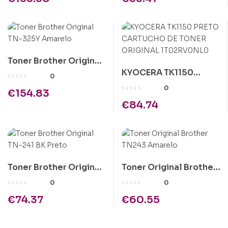
Toner Brother Original
KYOCERA TK1150
TN-325Y Amarelo
0
PRETO CARTUCHO DE
0
€
154.83
TONER ORIGINAL
€
84.74
1T02RV0NL0
Toner Brother Original
Toner Original Brother
TN-241 BK Preto
TN243 Amarelo
0
0
€
74.37
€
60.55