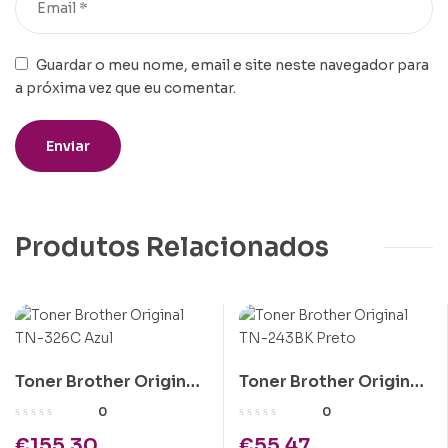
Guardar o meu nome, email e site neste navegador para
a próxima vez que eu comentar.
Produtos Relacionados
Toner Brother Original
Toner Brother Original
TN-326C Azul
TN-243BK Preto
0
0
€
155.30
€
55.47