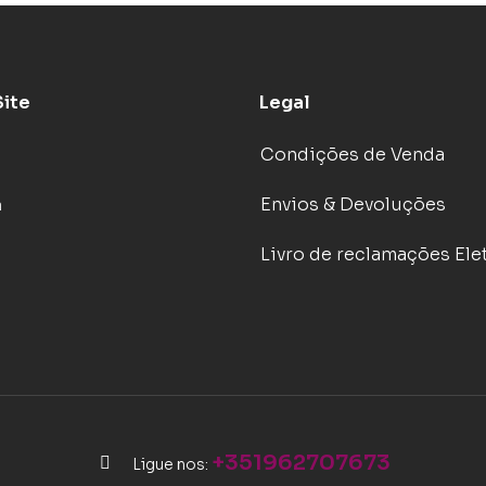
Site
Legal
Condições de Venda
Envios & Devoluções
a
Livro de reclamações Ele
+351962707673
Ligue nos: