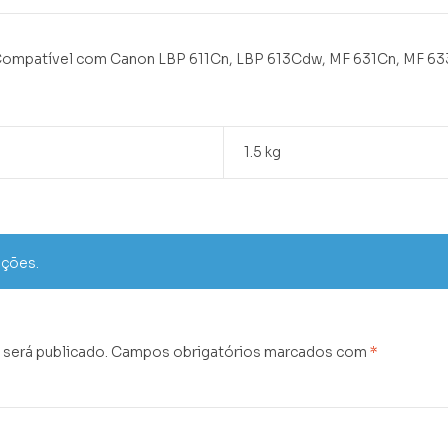
 Compatível com Canon LBP 611Cn, LBP 613Cdw, MF 631Cn, MF 6
1.5 kg
ações.
 será publicado.
Campos obrigatórios marcados com
*