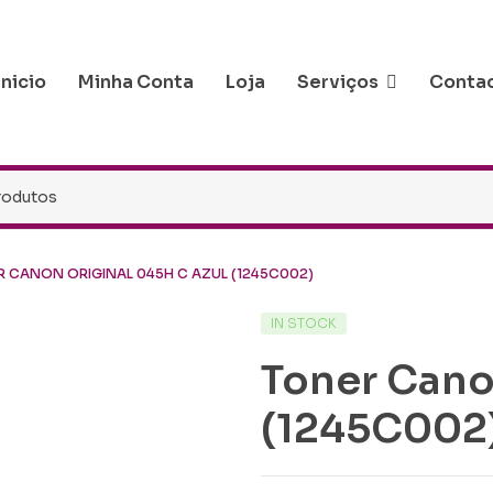
Inicio
Minha Conta
Loja
Serviços
Conta
 CANON ORIGINAL 045H C AZUL (1245C002)
IN STOCK
Toner Cano
(1245C002