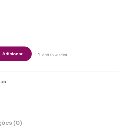
Adicionar
Add to wishlist
nais
t
ções (0)