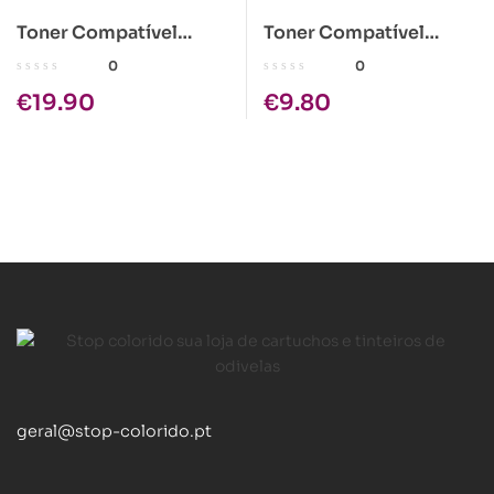
Toner Compatível
Toner Compatível
Brother TN-7600 Preto
Kyocera TK-110 Preto
0
0
€
19.90
€
9.80
geral@stop-colorido.pt