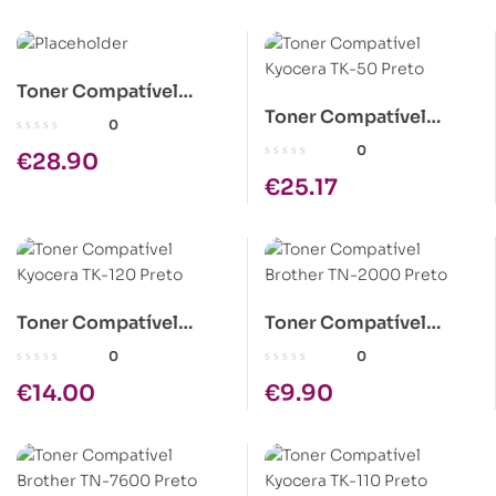
Toner Compatível
Toner Compatível
Epson C1100 Amarelo
0
Kyocera TK-50 Preto
Alta Cap.
0
€
28.90
€
25.17
Toner Compatível
Toner Compatível
Kyocera TK-120 Preto
Brother TN-2000 Preto
0
0
€
14.00
€
9.90