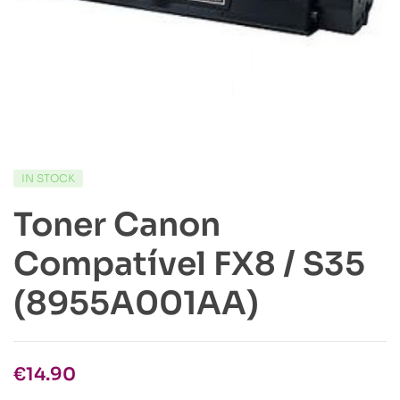
IN STOCK
Toner Canon
Compatível FX8 / S35
(8955A001AA)
€
14.90