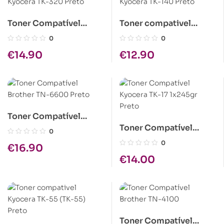
Toner Compatível
Toner compativel
Kyocera TK-320 Preto
Kyocera TK-140 Preto
0
0
€
14.90
€
12.90
Toner Compatível
Toner Compatível
Brother TN-6600 Preto
0
Kyocera TK-17 1x245gr
0
€
16.90
Preto
€
14.00
Toner Compatível