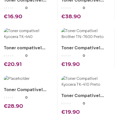
Toner Compatível
Toner Compatível
Brother TN-6600
Kyocera TK-715 Preto
0
0
Preto
€
16.90
€
38.90
Toner compativel
Toner Compatível
Kyocera TK-440
Brother TN-7600
0
0
Preto
€
20.91
€
19.90
Toner Compatível
Toner Compatível
Epson C1100 Ciano
0
Kyocera TK-410 Preto
Alta Cap.
0
€
28.90
€
19.90