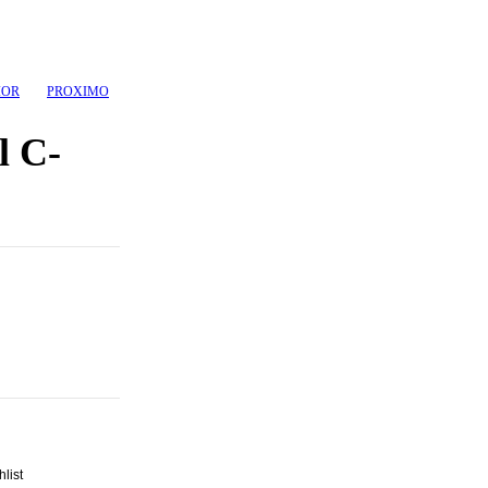
IOR
PROXIMO
l C-
hlist