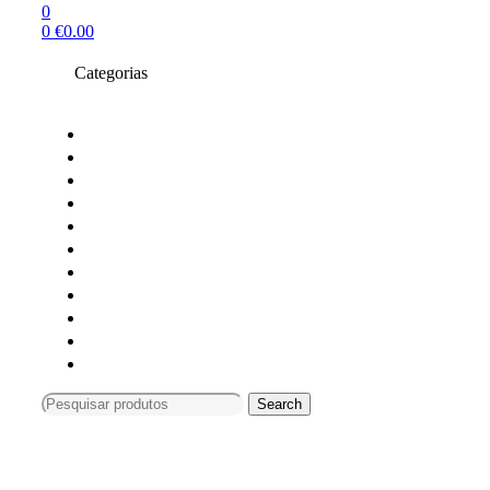
0
0
€
0.00
Categorias
Toners compativeis
Toners originais
Tinteiros Originais
Tinteiros compativeis
Tinteiros reciclados
Tambores Originais
Material de escritório
Carimbos
Impressoras e Multifunções
Material Informática
Monitores
Search
Search
for:
Compras só online