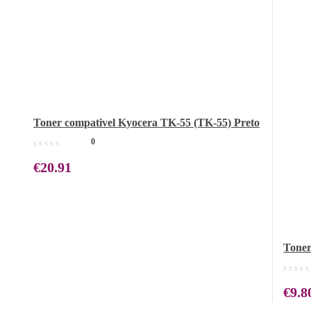
Toner compativel Kyocera TK-55 (TK-55) Preto
0
€
20.91
Toner
€
9.8