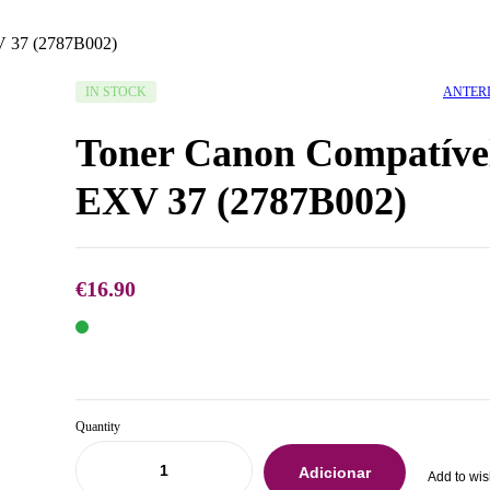
V 37 (2787B002)
AVAILABILITY:
ANTER
IN STOCK
Toner Canon Compatíve
EXV 37 (2787B002)
€
16.90
€
€
44.28
39.90
Quantity
Adicionar
Add to wis