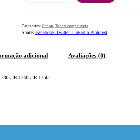
Categories:
Canon
,
Toners compativeis
Share:
Facebook
Twitter
Linkedin
Pinterest
ormação adicional
Avaliações (0)
730i, IR 1740i, IR 1750i