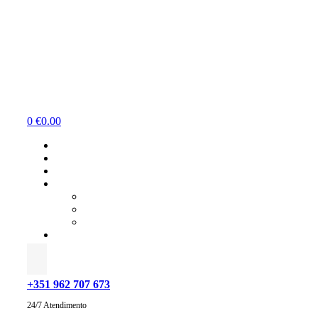
Menu
0
€
0.00
+351 962 707 673
24/7 Atendimento