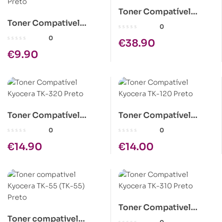
Toner Compatível
Toner Compativel
Kyocera TK-715 Preto
0
Kyocera TK-130
0
€
38.90
(TK130) Preto
€
9.90
Toner Compatível
Toner Compatível
Kyocera TK-320 Preto
Kyocera TK-120 Preto
0
0
€
14.90
€
14.00
Toner Compativel
Toner compativel
Kyocera TK-310 Preto