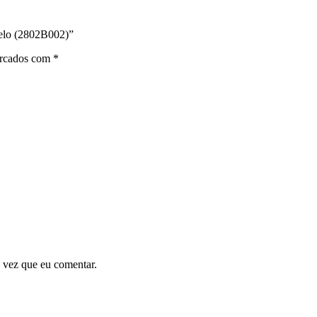
elo (2802B002)”
arcados com
*
 vez que eu comentar.