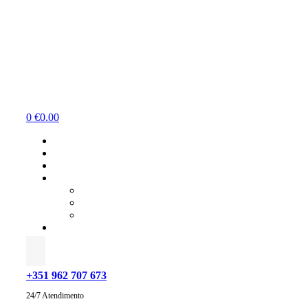
Menu
0
€
0.00
+351 962 707 673
24/7 Atendimento