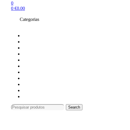
0
0
€
0.00
Categorias
Toners compativeis
Toners originais
Tinteiros Originais
Tinteiros compativeis
Tinteiros reciclados
Tambores Originais
Material de escritório
Carimbos
Impressoras e Multifunções
Material Informática
Monitores
Search
Search
for:
Compras só online