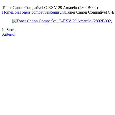
Toner Canon Compatível C-EXV 29 Amarelo (2802B002)
Home
Loja
Toners compativeis
Samsung
Toner Canon Compatível C-
Availability:
In Stock
Anterior