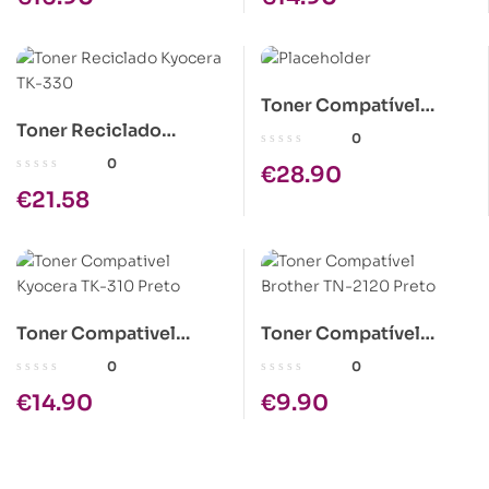
Toner Compatível
Toner Reciclado
Epson C1100 Amarelo
0
Kyocera TK-330
Alta Cap.
0
€
28.90
€
21.58
Toner Compativel
Toner Compatível
Kyocera TK-310 Preto
Brother TN-2120 Preto
0
0
€
14.90
€
9.90