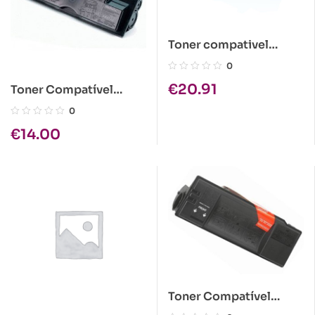
Toner compativel
Kyocera TK-440
0
€
20.91
Toner Compatível
Kyocera TK-17 1x245gr
0
Preto
€
14.00
Toner Compatível
Kyocera TK-50 Preto