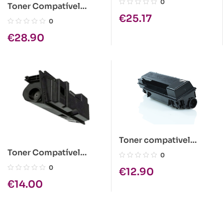
0
Toner Compatível
€
25.17
Epson C1100 Amarelo
0
Alta Cap.
€
28.90
Toner compativel
Kyocera TK-140 Preto
Toner Compatível
0
Kyocera TK-120 Preto
0
€
12.90
€
14.00