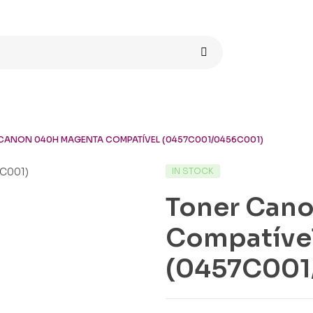
CANON 040H MAGENTA COMPATÍVEL (0457C001/0456C001)
AVAILABILITY:
IN STOCK
Toner Can
Compatíve
(0457C001