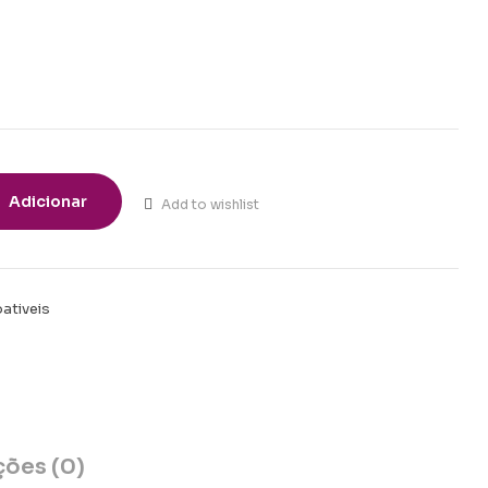
Adicionar
Add to wishlist
ativeis
t
ções (0)