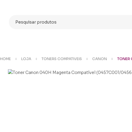
Categorias
Search
for:
Compras só online
HOME
LOJA
TONERS COMPATIVEIS
CANON
TONER 