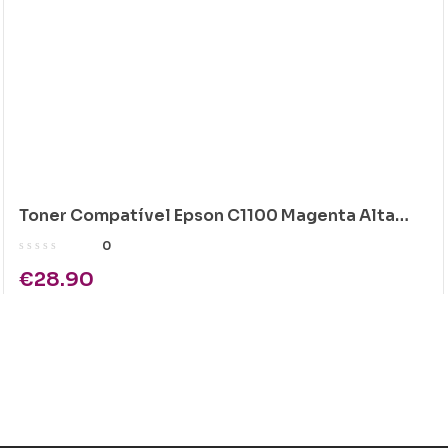
Toner Compatível Epson C1100 Magenta Alta
Cap.
0
€
28.90