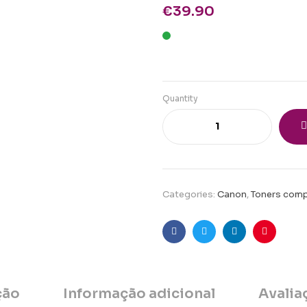
€
39.90
Quantity
Categories:
Canon
,
Toners comp
Facebook
Twitter
Linkedin
Pinteres
ção
Informação adicional
Avalia