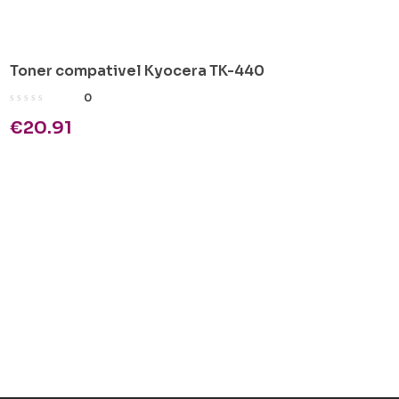
Toner compativel Kyocera TK-440
0
€
20.91