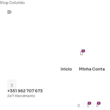
Stop Colorido
0
Inicio
Minha Conta
+351 962 707 673
24/7 Atendimento
0
0