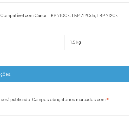
. Compatível com Canon LBP 710Cx, LBP 712Cdn, LBP 712Cx
1.5 kg
ações.
 será publicado.
Campos obrigatórios marcados com
*