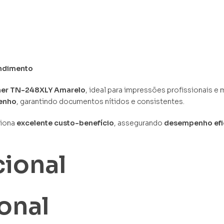
endimento
her TN-248XLY Amarelo
, ideal para impressões profissionais e
penho
, garantindo documentos nítidos e consistentes.
ciona
excelente custo-benefício
, assegurando
desempenho efic
cional
onal