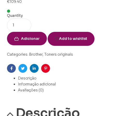
€
109.40
Quantity
Adicionar
Add to wishlist
Categories:
Brother
,
Toners originais
Facebook
Twitter
Linkedin
Pinterest
Descrição
Informação adicional
Avaliações (0)
Descrição