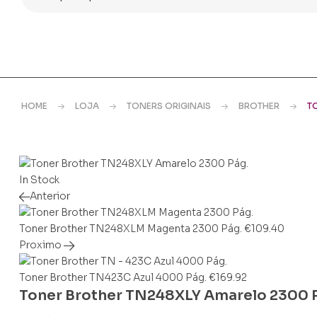
for:
Compras só online
HOME
LOJA
TONERS ORIGINAIS
BROTHER
T
Availability:
In Stock
Anterior
Toner Brother TN248XLM Magenta 2300 Pág.
€
109.40
Proximo
Toner Brother TN423C Azul 4000 Pág.
€
169.92
Toner Brother TN248XLY Amarelo 2300 