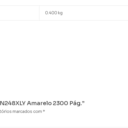
0.400 kg
r TN248XLY Amarelo 2300 Pág.”
tórios marcados com
*