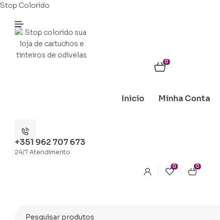
Stop Colorido
0
Inicio
Minha Conta
+351 962 707 673
24/7 Atendimento
0
0
Categorias
Search