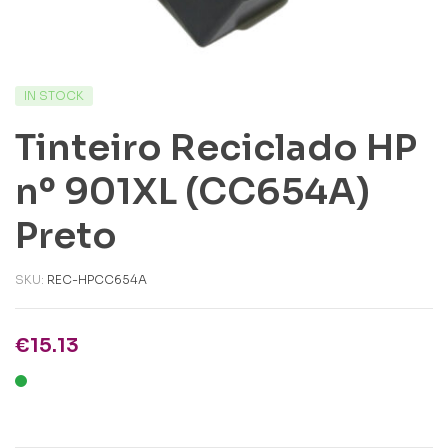
IN STOCK
Tinteiro Reciclado HP
nº 901XL (CC654A)
Preto
SKU:
REC-HPCC654A
€
15.13