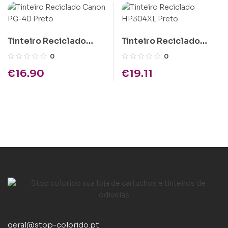
Tinteiro Reciclado
Tinteiro Reciclado
Canon PG-40 Preto
HP304XL Preto
0
0
€
16.90
€
19.11
geral@stop-colorido.pt