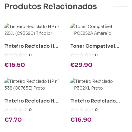
Produtos Relacionados
Tinteiro Reciclado HP
Toner Compatível
nº 22XL (C9352C)
HPCE252A Amarelo
0
0
Tricolor
€
15.50
€
29.90
Tinteiro Reciclado HP
Tinteiro Reciclado
nº 338 (C8765E) Preto
HP302XL Preto
0
0
€
7.70
€
16.90