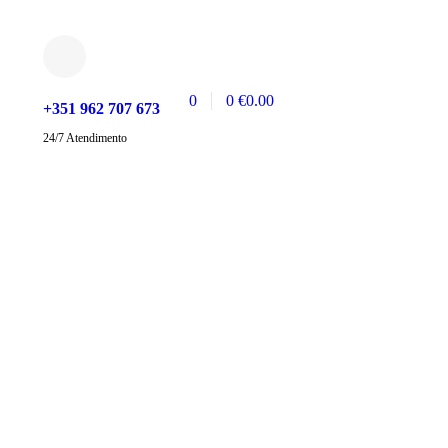
0
0
€
0.00
+351 962 707 673
24/7 Atendimento
Compras só online