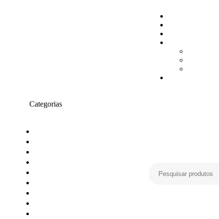
Categorias
Toners compativeis
Toners originais
Tinteiros Originais
Tinteiros compativeis
Tinteiros reciclados
Tambores Originais
Material de escritório
Carimbos
Impressoras e