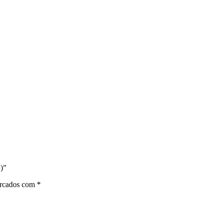
)”
arcados com
*