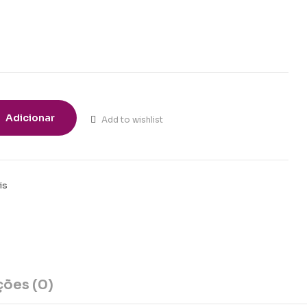
Adicionar
Add to wishlist
is
t
ções (0)