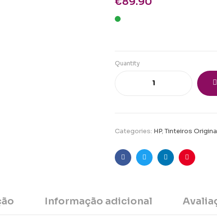
€
89.90
Quantity
Categories:
HP
,
Tinteiros Origina
Facebook
Twitter
Linkedin
Pinteres
ção
Informação adicional
Avalia