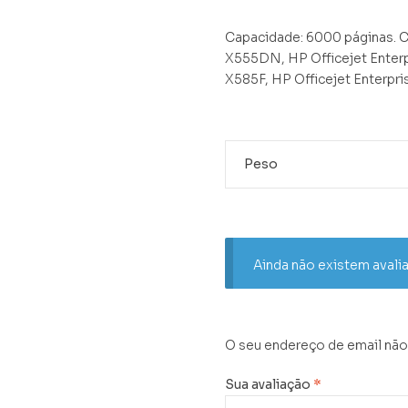
Capacidade: 6000 páginas. C
X555DN, HP Officejet Enterp
X585F, HP Officejet Enterpri
Peso
Ainda não existem avali
O seu endereço de email não
Sua avaliação
*