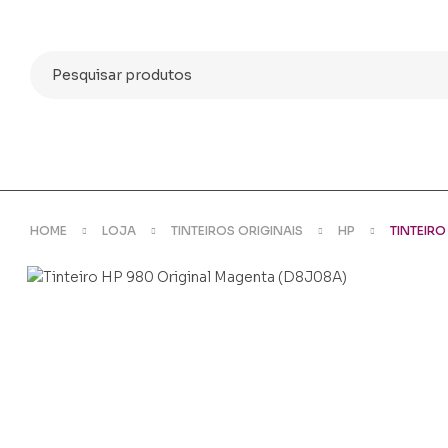
Categorias
Search
for:
Compras só online
HOME
LOJA
TINTEIROS ORIGINAIS
HP
TINTEIRO