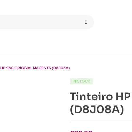
 HP 980 ORIGINAL MAGENTA (D8J08A)
AVAILABILITY:
IN STOCK
Tinteiro H
(D8J08A)