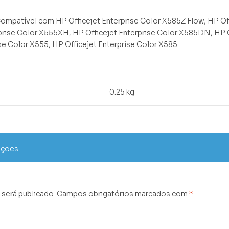
ompatível com HP Officejet Enterprise Color X585Z Flow, HP Off
rise Color X555XH, HP Officejet Enterprise Color X585DN, HP O
se Color X555, HP Officejet Enterprise Color X585
0.25 kg
ações.
 será publicado.
Campos obrigatórios marcados com
*