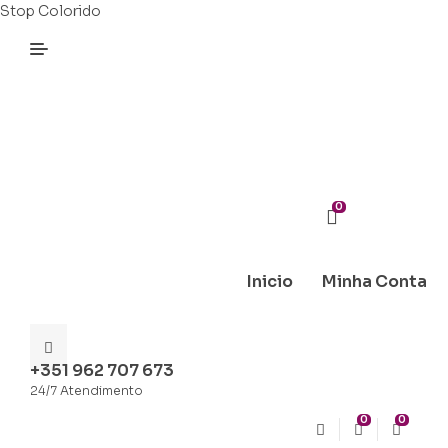
Stop Colorido
0
Inicio
Minha Conta
+351 962 707 673
24/7 Atendimento
0
0