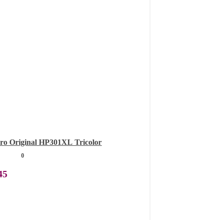
iro Original HP301XL Tricolor
0
45