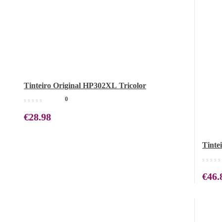
Tinteiro Original HP302XL Tricolor
0
€
28.98
Tinte
€
46.