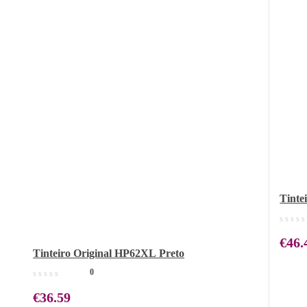
Tinte
€
46.
Tinteiro Original HP62XL Preto
0
€
36.59