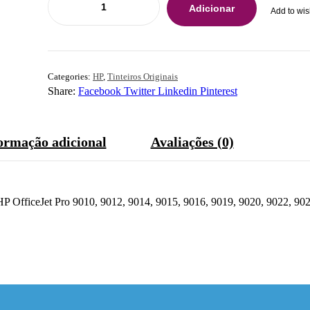
Adicionar
Add to wis
Categories:
HP
,
Tinteiros Originais
Share:
Facebook
Twitter
Linkedin
Pinterest
ormação adicional
Avaliações (0)
P OfficeJet Pro 9010, 9012, 9014, 9015, 9016, 9019, 9020, 9022, 90