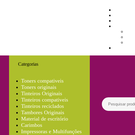
Categorias
Toners compativeis
Toners originais
Tinteiros Originais
Tinteiros compativeis
Tinteiros reciclados
Tambores Originais
Material de escritório
Carimbos
Impressoras e Multifunções