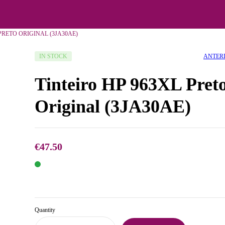
PRETO ORIGINAL (3JA30AE)
ANTER
IN STOCK
Tinteiro HP 963XL Pret
Original (3JA30AE)
€
47.50
€
€
11.50
31.91
Quantity