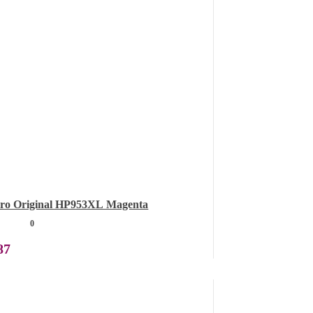
iro Original HP953XL Magenta
0
87