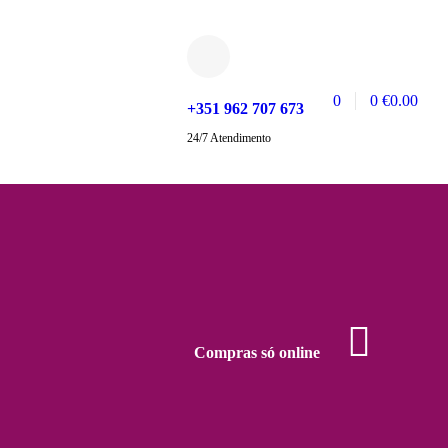
0
0
€
0.00
+351 962 707 673
24/7 Atendimento
Compras só online