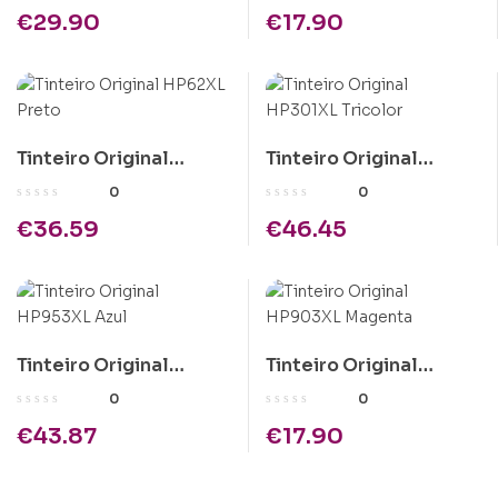
€
29.90
€
17.90
Tinteiro Original
Tinteiro Original
HP62XL Preto
HP301XL Tricolor
0
0
€
36.59
€
46.45
Tinteiro Original
Tinteiro Original
HP953XL Azul
HP903XL Magenta
0
0
€
43.87
€
17.90