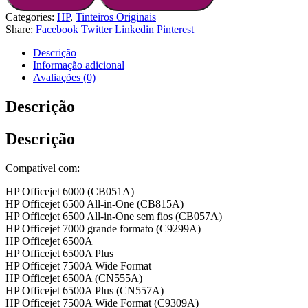
Categories:
HP
,
Tinteiros Originais
Share:
Facebook
Twitter
Linkedin
Pinterest
Descrição
Informação adicional
Avaliações (0)
Descrição
Descrição
Compatível com:
HP Officejet 6000 (CB051A)
HP Officejet 6500 All-in-One (CB815A)
HP Officejet 6500 All-in-One sem fios (CB057A)
HP Officejet 7000 grande formato (C9299A)
HP Officejet 6500A
HP Officejet 6500A Plus
HP Officejet 7500A Wide Format
HP Officejet 6500A (CN555A)
HP Officejet 6500A Plus (CN557A)
HP Officejet 7500A Wide Format (C9309A)