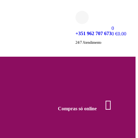
0
+351 962 707 673
0
€
0.00
24/7 Atendimento
Compras só online