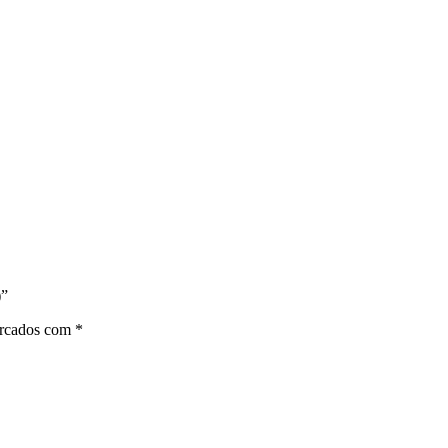
)”
arcados com
*