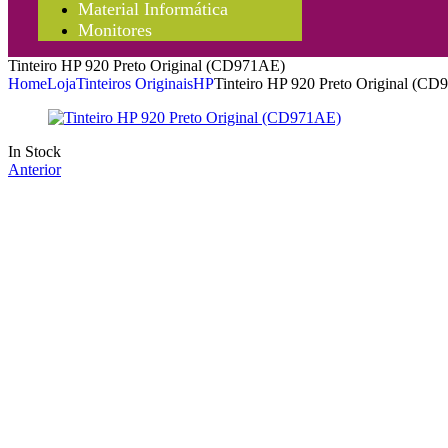
Material Informática
Monitores
Tinteiro HP 920 Preto Original (CD971AE)
Home
Loja
Tinteiros Originais
HP
Tinteiro HP 920 Preto Original (C
In Stock
Anterior