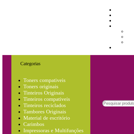
Categorias
Toners compativeis
Toners originais
Tinteiros Originais
Tinteiros compativeis
Tinteiros reciclados
Tambores Originais
Material de escritório
Carimbos
Impressoras e Multifunções