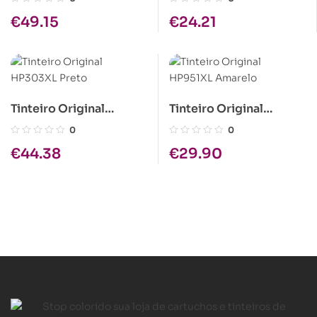
€
49.15
€
24.21
Tinteiro Original
Tinteiro Original
HP303XL Preto
HP951XL Amarelo
0
0
€
44.38
€
29.90