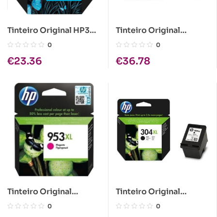
Tinteiro Original HP303
Tinteiro Original
Tricolor
HP304XL Tricolor
0
0
€
23.36
€
36.78
Tinteiro Original
Tinteiro Original
HP953XL Magenta
HP304XL Preto
0
0