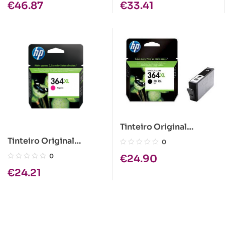
€
46.87
€
33.41
Tinteiro Original
HP364XL Preto
Tinteiro Original
0
HP364XL Magenta
0
€
24.90
€
24.21