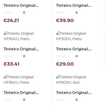
Tinteiro Original
Tinteiro Original
HP364XL Amarelo
HP62XL Tricolor
0
0
€
24.21
€
39.90
Tinteiro Original
Tinteiro Original
HP304XL Preto
HP302XL Preto
0
0
€
33.41
€
29.00
Tinteiro Original
Tinteiro Original
HP364XL Preto
HP903XL Azul
0
0