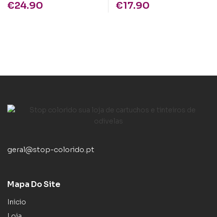
€
24.90
€
17.90
geral@stop-colorido.pt
Mapa Do Site
Inicio
Loja