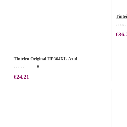
Tinte
€
36.
Tinteiro Original HP364XL Azul
0
€
24.21