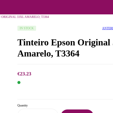
 ORIGINAL 33XL AMARELO, T3364
ANTER
IN STOCK
Tinteiro Epson Original
Amarelo, T3364
€
23.23
€
37.90
€
23.23
Quantity