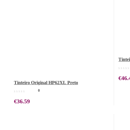
Tinte
€
46.
Tinteiro Original HP62XL Preto
0
€
36.59