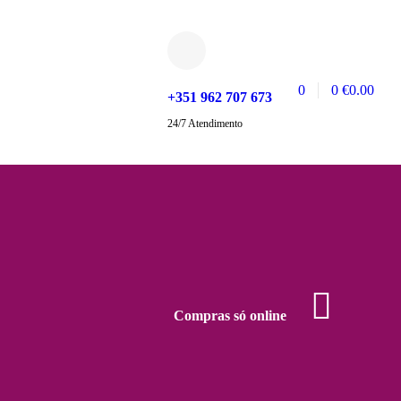
0
0
€
0.00
+351 962 707 673
24/7 Atendimento
Compras só online