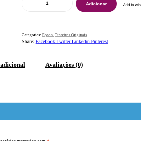
Adicionar
Add to wis
Categories:
Epson
,
Tinteiros Originais
Share:
Facebook
Twitter
Linkedin
Pinterest
adicional
Avaliações (0)