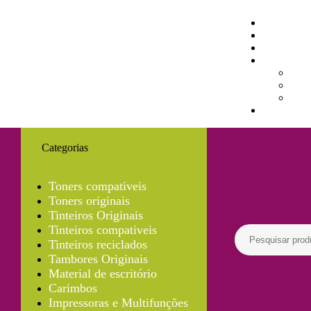
Categorias
Toners compativeis
Toners originais
Tinteiros Originais
Tinteiros compativeis
Tinteiros reciclados
Tambores Originais
Material de escritório
Carimbos
Impressoras e Multifunções