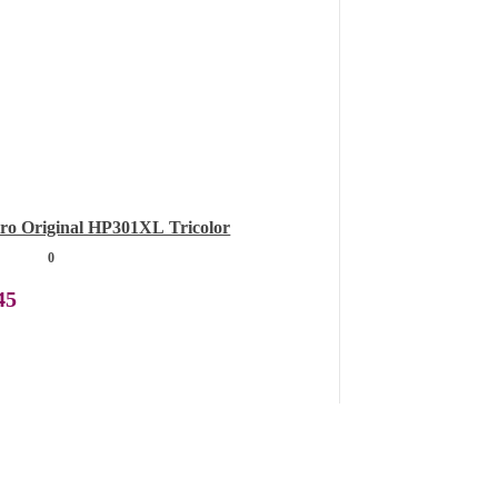
iro Original HP301XL Tricolor
0
45