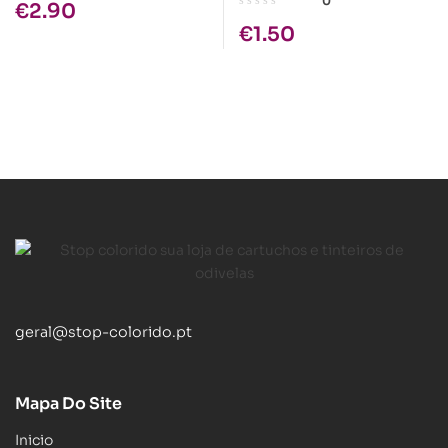
0
€
2.90
Amarelo
€
1.50
geral@stop-colorido.pt
Mapa Do Site
Inicio