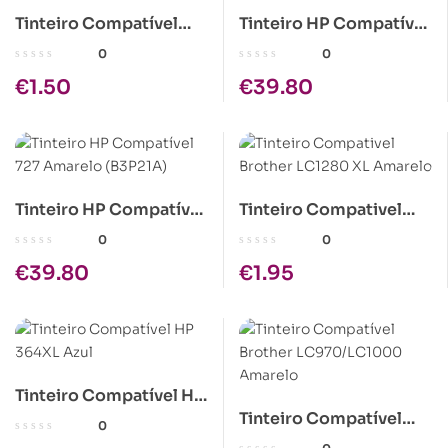
Tinteiro Compatível
Tinteiro HP Compatível
Epson T0481 Preto
727 Magenta (B3P20A)
0
0
€
1.50
€
39.80
Tinteiro HP Compatível
Tinteiro Compativel
727 Amarelo (B3P21A)
Brother LC1280 XL
0
0
Amarelo
€
39.80
€
1.95
Tinteiro Compatível HP
Tinteiro Compatível
364XL Azul
0
Brother LC970/LC1000