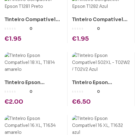
Tinteiro Compatível
Tinteiro Compatível
Epson T1281 Preto
Epson T1282 Azul
0
0
€
1.95
€
1.95
Tinteiro Epson
Tinteiro Epson
Compatível 18 XL,
Compatível 502XL –
0
0
T1814 amarelo
T02W2 / T02V2 Azul
€
2.00
€
6.50