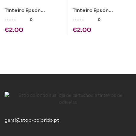
Tinteiro Epson
Tinteiro Epson
Compatível 16 XL,
Compatível 16 XL,
0
0
T1634 amarelo
T1632 azul
€
2.00
€
2.00
geral@stop-colorido.pt