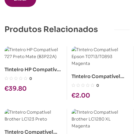
Produtos Relacionados
Tinteiro HP Compatível
Tinteiro Compatível
727 Preto Mate
0
Epson T0713/T0893
(B3P22A)
0
€
39.80
Magenta
€
2.00
Tinteiro Compatível