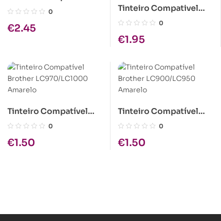
Tinteiro Compativel
Brother LC123 Preto
0
Brother LC1280 XL
0
€
2.45
Magenta
€
1.95
Tinteiro Compatível
Tinteiro Compatível
Brother LC970/LC1000
Brother LC900/LC950
0
0
Amarelo
Amarelo
€
1.50
€
1.50