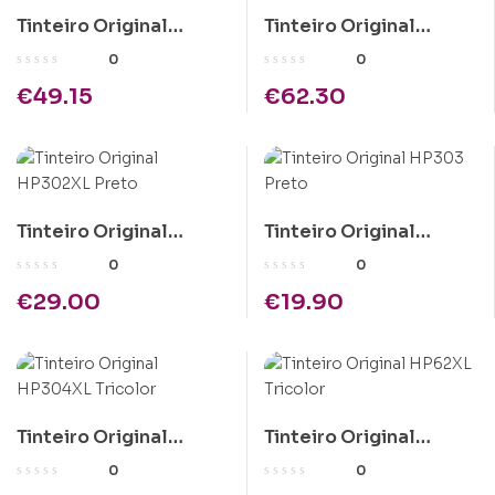
Tinteiro Original
Tinteiro Original
HP301XL Preto
HP953XL Preto
0
0
€
49.15
€
62.30
Tinteiro Original
Tinteiro Original
HP302XL Preto
HP303 Preto
0
0
€
29.00
€
19.90
Tinteiro Original
Tinteiro Original
HP304XL Tricolor
HP62XL Tricolor
0
0