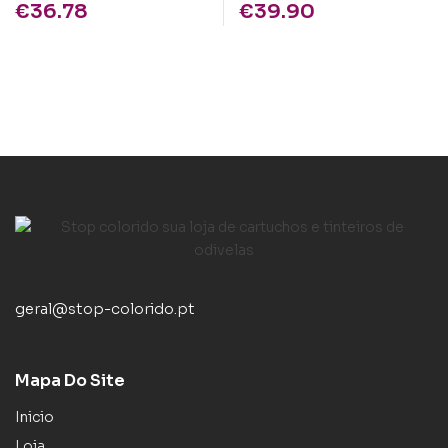
€
36.78
€
39.90
geral@stop-colorido.pt
Mapa Do Site
Inicio
Loja