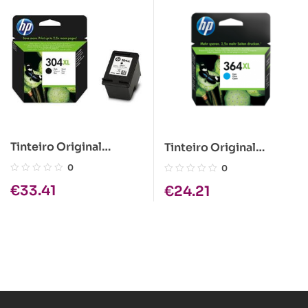
Tinteiro Original
Tinteiro Original
HP304XL Preto
HP364XL Azul
0
0
€
33.41
€
24.21