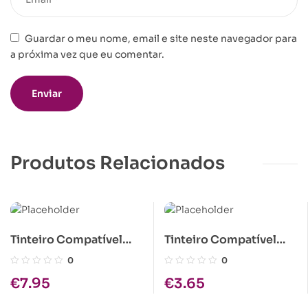
Guardar o meu nome, email e site neste navegador para
a próxima vez que eu comentar.
Produtos Relacionados
Tinteiro Compatível
Tinteiro Compatível
Epson S020010 Preto
Epson T005 Tricolor
0
0
€
7.95
€
3.65