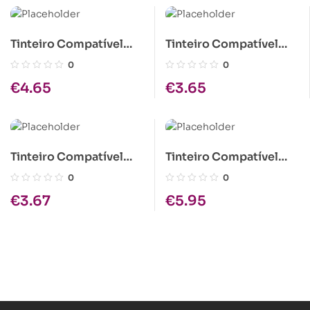
Tinteiro Compatível
Tinteiro Compatível
Epson T016 Tri-color
Epson T001 Cores
0
0
€
4.65
€
3.65
Tinteiro Compatível
Tinteiro Compatível
Epson S020108/T051
Epson S020049 Tri-
0
0
Preto
color
€
3.67
€
5.95