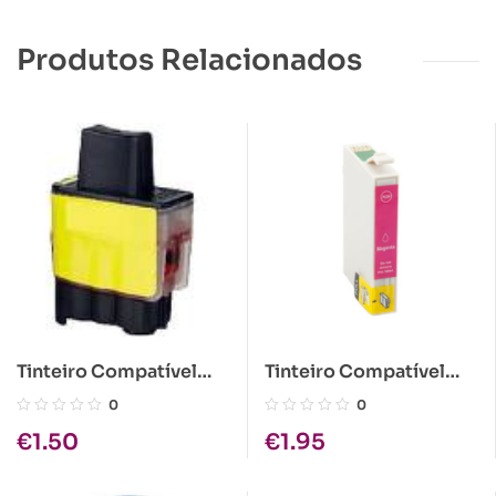
Produtos Relacionados
Tinteiro Compatível
Tinteiro Compatível
Brother LC900/LC950
Epson T1283 Magenta
0
0
Amarelo
€
1.50
€
1.95