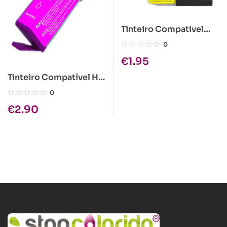
Tinteiro Compativel
Brother LC1280 XL
0
Amarelo
€
1.95
Tinteiro Compatível HP
364XL Magenta
0
€
2.90