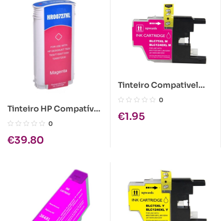
Tinteiro Compativel
Brother LC1280 XL
0
Magenta
Tinteiro HP Compatível
€
1.95
727 Magenta (B3P20A)
0
€
39.80