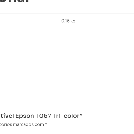
0.15 kg
tível Epson T067 Tri-color”
tórios marcados com
*