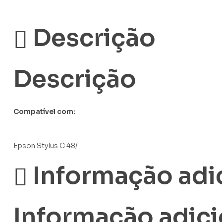
Descrição
Descrição
Compatível com:
Epson Stylus C 48/
Informação adi
Informação adici