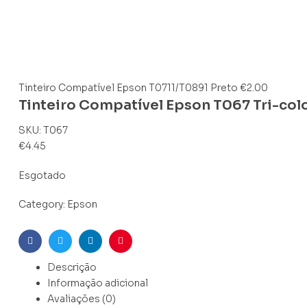
Tinteiro Compatível Epson T0711/T0891 Preto
€
2.00
Tinteiro Compatível Epson T067 Tri-col
SKU:
T067
€
4.45
Esgotado
Category:
Epson
Facebook
Twitter
Linkedin
Pinterest
Descrição
Informação adicional
Avaliações (0)