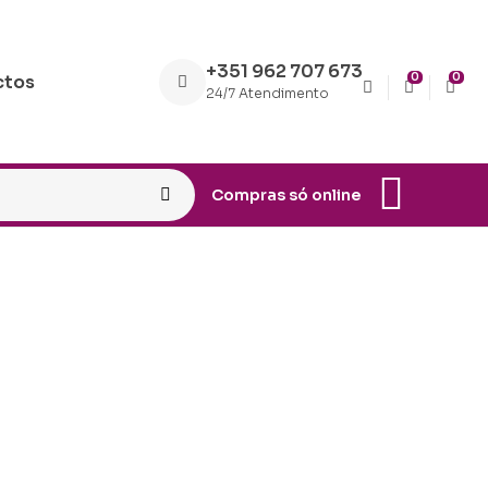
+351 962 707 673
0
0
ctos
24/7 Atendimento
Compras só online