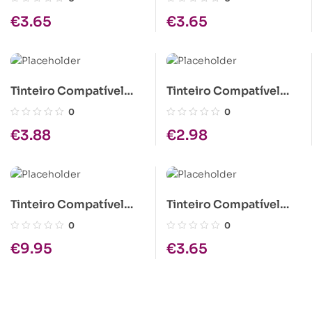
€
3.65
€
3.65
Tinteiro Compatível
Tinteiro Compatível
Epson T027 Tri-color
Epson T020 Tri-color
0
0
€
3.88
€
2.98
Tinteiro Compatível
Tinteiro Compatível
Epson S020118 Preto
Epson T008 Cores
0
0
€
9.95
€
3.65