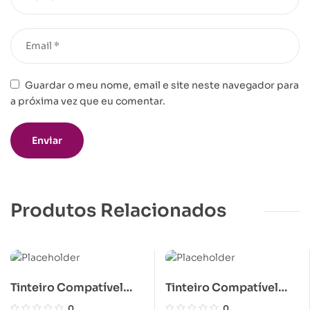
Guardar o meu nome, email e site neste navegador para
a próxima vez que eu comentar.
Produtos Relacionados
Tinteiro Compatível
Tinteiro Compatível
Epson T015 Preto
Epson T005 Tricolor
0
0