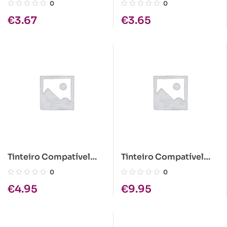
Epson S020108/T051
Epson T015 Preto
0
0
Preto
€
3.67
€
3.65
Tinteiro Compatível
Tinteiro Compatível
Epson S020047 Preto
Epson S020126
0
0
Magenta
€
4.95
€
9.95