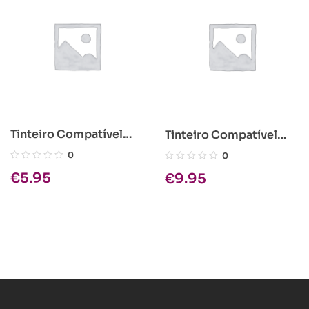
Tinteiro Compatível
Tinteiro Compatível
Epson S020049 Tri-
Epson S020122
0
0
color
Amarelo
€
5.95
€
9.95