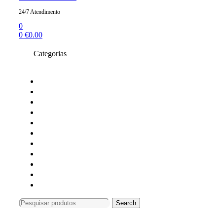
24/7 Atendimento
0
0
€
0.00
Categorias
Toners compativeis
Toners originais
Tinteiros Originais
Tinteiros compativeis
Tinteiros reciclados
Tambores Originais
Material de escritório
Carimbos
Impressoras e Multifunções
Material Informática
Monitores
Search
Search
for:
Compras só online