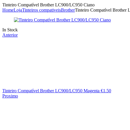
Tinteiro Compatível Brother LC900/LC950 Ciano
Home
Loja
Tinteiros compativeis
Brother
Tinteiro Compatível Brothe
Availability:
In Stock
Anterior
Tinteiro Compatível Brother LC900/LC950 Magenta
€
1.50
Proximo