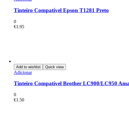
Tinteiro Compatível Epson T1281 Preto
0
€
1.95
Add to wishlist
Quick view
Adicionar
Tinteiro Compatível Brother LC900/LC950 Ama
0
€
1.50