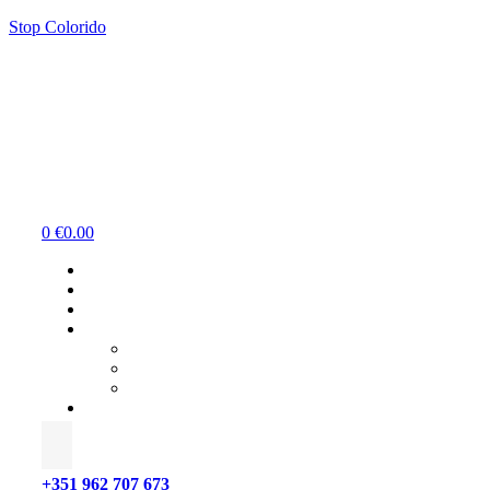
Stop Colorido
Menu
0
€
0.00
+351 962 707 673