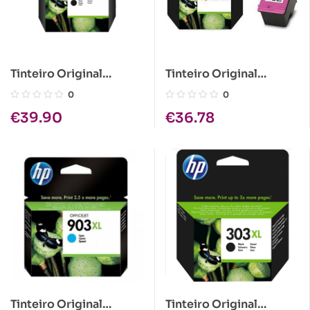
Tinteiro Original
Tinteiro Original
HP950XL Preto
HP304XL Tricolor
0
0
€
39.90
€
36.78
Tinteiro Original
Tinteiro Original