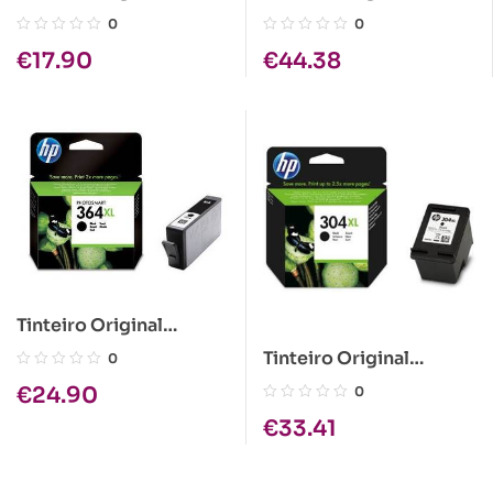
HP903XL Azul
HP303XL Preto
0
0
€
17.90
€
44.38
Tinteiro Original
HP364XL Preto
Tinteiro Original
0
HP304XL Preto
€
24.90
0
€
33.41