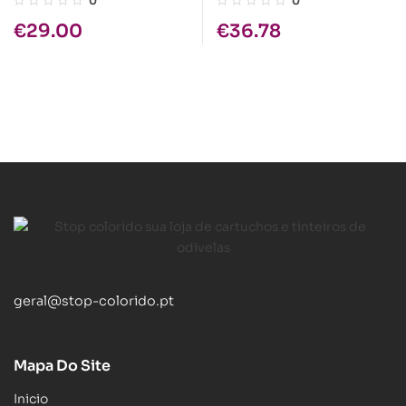
0
0
€
29.00
€
36.78
geral@stop-colorido.pt
Mapa Do Site
Inicio