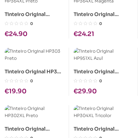
Tinteiro Original
Tinteiro Original
HP364XL Preto
HP364XL Magenta
0
0
€
24.90
€
24.21
Tinteiro Original HP303
Tinteiro Original
Preto
HP951XL Azul
0
0
€
19.90
€
29.90
Tinteiro Original
Tinteiro Original
HP302XL Preto
HP304XL Tricolor