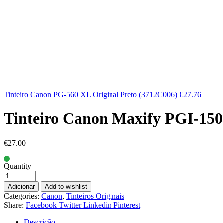
Tinteiro Canon PG-560 XL Original Preto (3712C006)
€
27.76
Tinteiro Canon Maxify PGI-150
€
27.00
Quantity
Adicionar
Add to wishlist
Categories:
Canon
,
Tinteiros Originais
Share:
Facebook
Twitter
Linkedin
Pinterest
Descrição