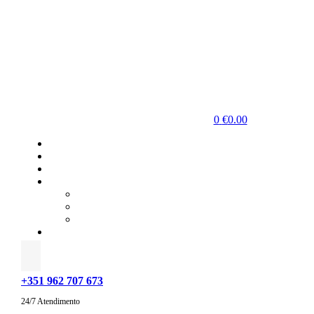
0
€
0.00
+351 962 707 673
24/7 Atendimento