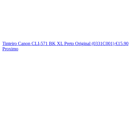
Tinteiro Canon CLI-571 BK XL Preto Original (0331C001)
€
15.90
Proximo