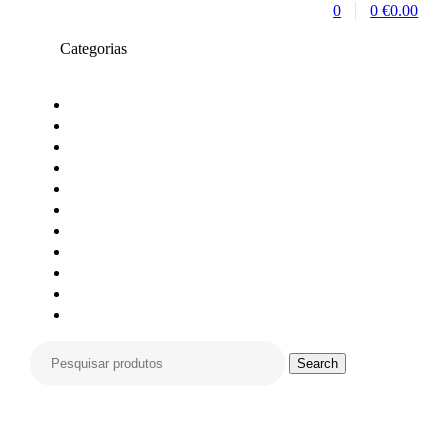
0
0
€
0.00
Categorias
Toners compativeis
Toners originais
Tinteiros Originais
Tinteiros compativeis
Tinteiros reciclados
Tambores Originais
Material de escritório
Carimbos
Impressoras e Multifunções
Material Informática
Monitores
Search
Search
for:
Compras só online