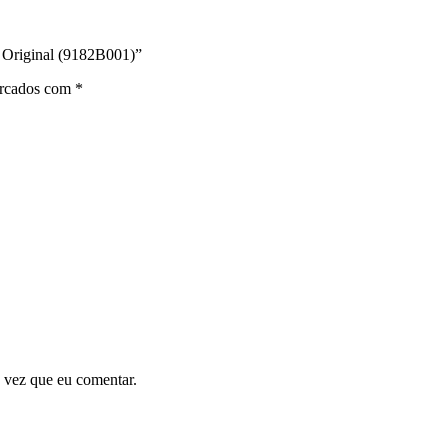
o Original (9182B001)”
arcados com
*
 vez que eu comentar.