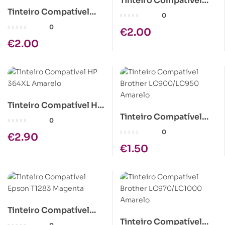
Tinteiro Compatível
Tinteiro Compatível
Epson T0712/T0892
0
Epson T0713/T0893
Ciano
0
€
2.00
Magenta
€
2.00
Tinteiro Compatível HP
Tinteiro Compatível
364XL Amarelo
0
Brother LC900/LC950
0
€
2.90
Amarelo
€
1.50
Tinteiro Compatível
Tinteiro Compatível
Epson T1283 Magenta