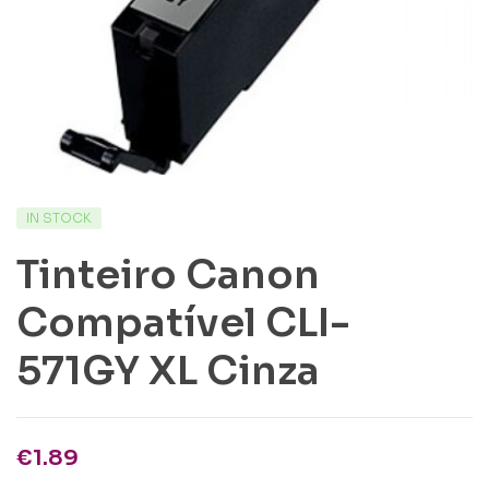
IN STOCK
Tinteiro Canon
Compatível CLI-
571GY XL Cinza
€
1.89