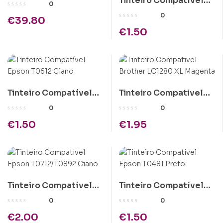
Tinteiro Compatível
Compatível 727
0
Brother LC900/LC950
Magenta (B3P20A)
0
€
39.80
Amarelo
€
1.50
Tinteiro Compatível
Tinteiro Compativel
Epson T0612 Ciano
Brother LC1280 XL
0
0
Magenta
€
1.50
€
1.95
Tinteiro Compatível
Tinteiro Compatível
Epson T0712/T0892
Epson T0481 Preto
0
0
Ciano
€
2.00
€
1.50