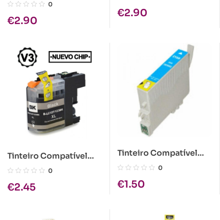
364XL Magenta
0
€
2.90
€
2.90
Tinteiro Compatível
Tinteiro Compatível
Epson T0612 Ciano
Brother LC123 Preto
0
0
€
1.50
€
2.45