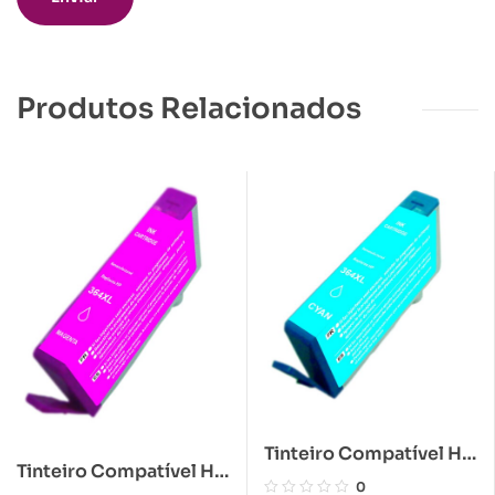
Produtos Relacionados
Tinteiro Compatível HP
Tinteiro Compatível HP
364XL Azul
0