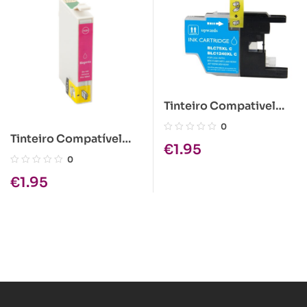
Tinteiro Compativel
Brother LC1280 XL
0
Tinteiro Compatível
Cyan
€
1.95
Epson T1283 Magenta
0
€
1.95