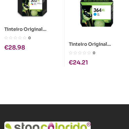
Tinteiro Original
HP302XL Tricolor
0
Tinteiro Original
€
28.98
HP364XL Azul
0
€
24.21