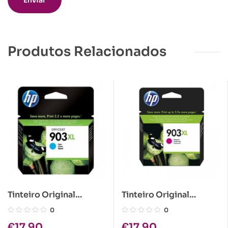
Produtos Relacionados
Tinteiro Original
Tinteiro Original
HP903XL Azul
HP903XL Magenta
0
0
€
17.90
€
17.90