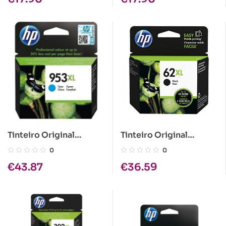
Tinteiro Original
Tinteiro Original
HP953XL Azul
HP62XL Preto
0
0
€
43.87
€
36.59